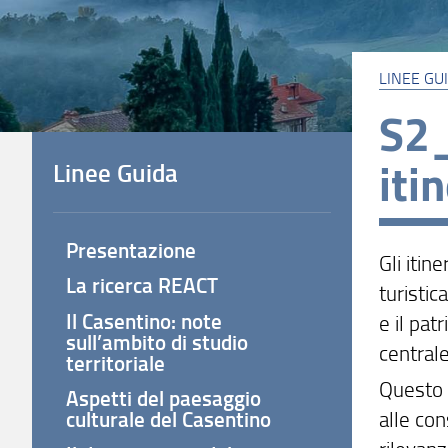
LINEE GU
S2_
iti
Linee Guida
Presentazione
Gli itin
La ricerca REACT
turistic
Il Casentino: note
e il pat
sull’ambito di studio
centrale
territoriale
Questo 
Aspetti del paesaggio
alle con
culturale del Casentino