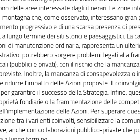
o delle aree interessate dagli itinerari. Le zone int
 e montagna che, come osservato, interessano gran pa
mento progressivo e di una scarsa presenza di presi
a a lungo termine dei siti storici e paesaggistici. La c
oni di manutenzione ordinaria, rappresenta un ulteri
trativo, potrebbero sorgere problemi legati alla fra
ocali (pubblici e privati), con il rischio che la mancan
previste. Inoltre, la mancanza di consapevolezza o i
 ridurre l’impatto delle Azioni proposte. Il coinvolg
 per garantire il successo della Strategia. Infine, qu
roprietà fondiarie o la frammentazione delle compete
nell’implementazione delle Azioni. Per superare quest
ione tra i vari enti coinvolti, sensibilizzare la comu
ive, anche con collaborazioni pubblico-private che p
ia a lungo termine.