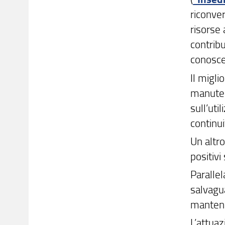
riconver
risorse 
contribu
conosce
Il migli
manutenz
sull’uti
continui
Un altro
positivi
Parallel
salvagua
mantener
L’attuaz