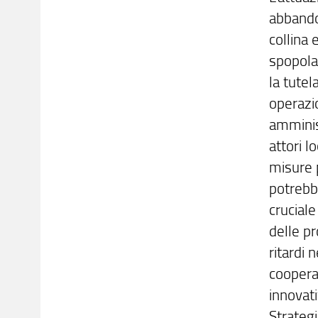
abbandon
collina
spopola
la tutel
operazi
amminis
attori l
misure 
potrebbe
cruciale
delle p
ritardi 
cooperaz
innovat
Strateg