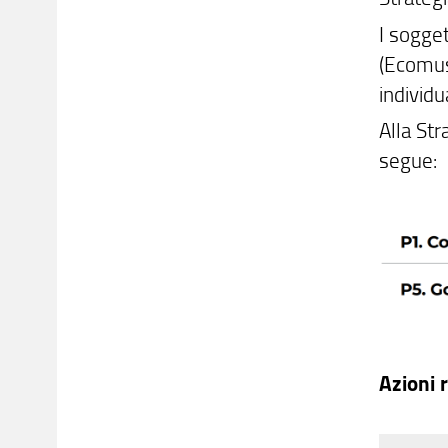
I sogge
(Ecomuse
individu
Alla Str
segue:
Azioni 