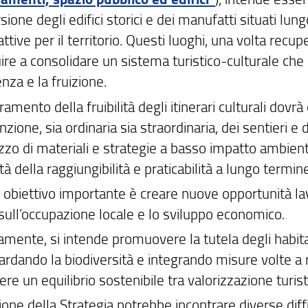
sione degli edifici storici e dei manufatti situati lungo
attive per il territorio. Questi luoghi, una volta recuper
ire a consolidare un sistema turistico-culturale che 
nza e la fruizione.
oramento della fruibilità degli itinerari culturali do
ione, sia ordinaria sia straordinaria, dei sentieri e
lizzo di materiali e strategie a basso impatto ambient
tà della raggiungibilità e praticabilità a lungo termin
 obiettivo importante è creare nuove opportunità lavor
 sull’occupazione locale e lo sviluppo economico.
amente, si intende promuovere la tutela degli habitat 
rdando la biodiversità e integrando misure volte a rid
e un equilibrio sostenibile tra valorizzazione turis
ione della Strategia potrebbe incontrare diverse diffic