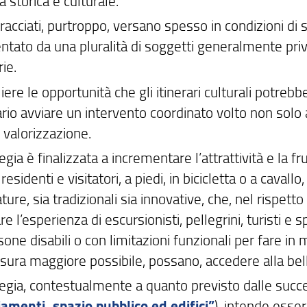
a storica e culturale.
tracciati, purtroppo, versano spesso in condizioni d
tato da una pluralità di soggetti generalmente priv
rie.
iere le opportunità che gli itinerari culturali potrebbe
rio avviare un intervento coordinato volto non solo 
o valorizzazione.
egia è finalizzata a incrementare l’attrattività e la fru
 residenti e visitatori, a piedi, in bicicletta o a caval
ture, sia tradizionali sia innovative, che, nel rispet
re l’esperienza di escursionisti, pellegrini, turisti e 
sone disabili o con limitazioni funzionali per fare i
sura maggiore possibile, possano, accedere alla bell
tegia, contestualmente a quanto previsto dalle succe
amenti, spazio pubblico ed edifici”
), intende esser