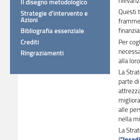
rilevanz
Il disegno metodologico
Questi 
Strategie d'intervento e
Azioni
frammen
finanzia
Bibliografia essenziale
Crediti
Per cogl
necessa
Ringraziamenti
alla lor
La Strat
parte di
attrezza
migliora
alle per
nella mi
La Stra
(
“Insedi