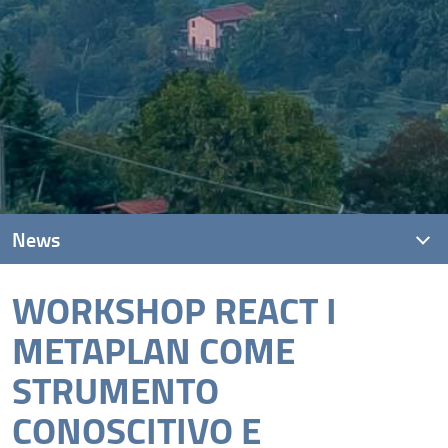
News
WORKSHOP REACT I
News recenti
METAPLAN COME
Archivio
STRUMENTO
CONOSCITIVO E