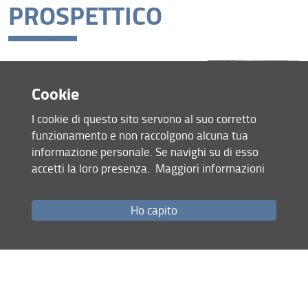
PROSPETTICO
Firenze, Santa Teresa, via della
Mattonaia, 8, aula 208, 17 e 24
Cookie
maggio 2024, ore 09.30-17.00
I cookie di questo sito servono al suo corretto
Consulta la pagina dedicata (URL)
funzionamento e non raccolgono alcuna tua
11 Maggio 2024
informazione personale. Se navighi su di esso
accetti la loro presenza.
Maggiori informazioni
Condividi
Ho capito
Mappa del sito
RSS feed
Privacy
Note Legali
Accessibilità e usabilità