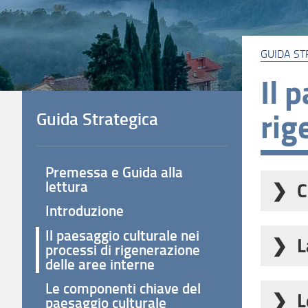
GUIDA ST
Il 
rig
Guida Strategica
Premessa e Guida alla
lettura
C
Introduzione
Per co
Il paesaggio culturale nei
opportu
L
processi di rigenerazione
paesag
delle aree interne
Il con
2005) e
Le componenti chiave del
comuni
L
paesaggio culturale
L’iden