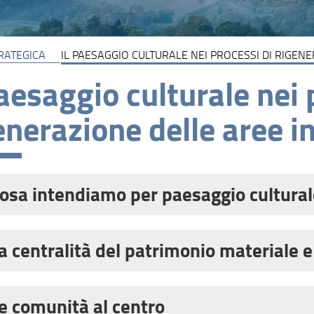
RATEGICA
IL PAESAGGIO CULTURALE NEI PROCESSI DI RIGEN
paesaggio culturale nei 
enerazione delle aree i
osa intendiamo per paesaggio cultural
mprendere il ruolo del paesaggio culturale nei process
no partire dalla sua definizione e dalla considerazion
a centralità del patrimonio materiale 
gi culturali rappresentano «l’opera combinata dell
cetto di paesaggio culturale riconosce ed enfatizza 
 una forza coesiva dell’identità culturale italiana.
taria nella trasformazione, caratterizzazione e tutel
e comunità al centro
tità culturale di un luogo è una costruzione secolare