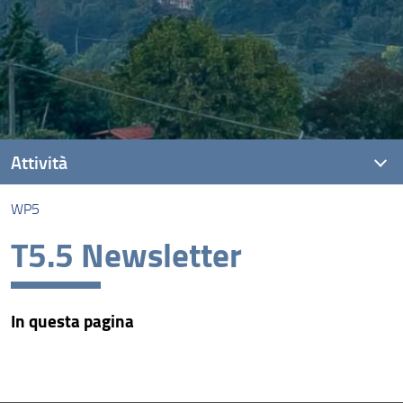
Attività
WP5
Le fasi della ricerca
T5.5 Newsletter
WP1
WP2
In questa pagina
WP3
WP4
WP5