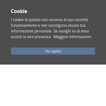
Condividi
Cookie
WP6
ultimo aggiornamento
I cookie di questo sito servono al suo corretto
06.07.2023
funzionamento e non raccolgono alcuna tua
informazione personale. Se navighi su di esso
accetti la loro presenza.
Maggiori informazioni
Mappa del sito
RSS feed
Ho capito
Privacy
Note Legali
Accessibilità e usabilità
Monitoraggio
Area personale