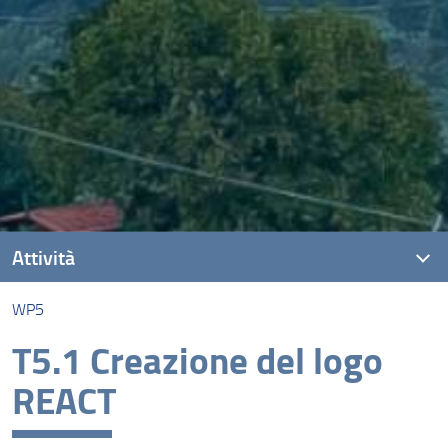
Attività
WP5
Le fasi della ricerca
T5.1 Creazione del logo
WP1
REACT
WP2
WP3