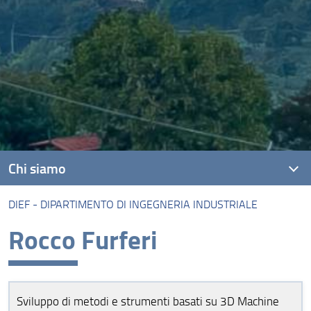
Chi siamo
DIEF - DIPARTIMENTO DI INGEGNERIA INDUSTRIALE
il Gruppo di ricerca
Rocco Furferi
il Comitato Tecnico Scientifico (CTS)
DIDA - Dipartimento di Architettura
DISEI - Dipartimento di Scienze per l’Economia e
Sviluppo di metodi e strumenti basati su 3D Machine
l’Impresa