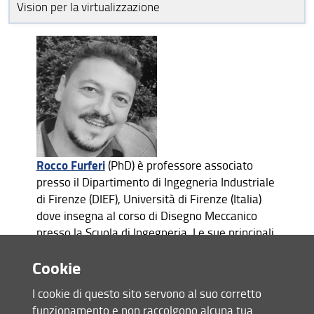
Vision per la virtualizzazione
FORLILPSI - Dipartimento di Formazione, Lingua,
Intercultura, Letteratura e Psicologia
DIEF - Dipartimento di Ingegneria Industriale
Rocco Furferi
(PhD) è professore associato
presso il Dipartimento di Ingegneria Industriale
di Firenze (DIEF), Università di Firenze (Italia)
dove insegna al corso di Disegno Meccanico
presso la Scuola di Ingegneria. Le sue principali
attività di ricerca sono: metodi e strumenti
Cookie
basati sul computer, visione artificiale 2D e 3D
per il controllo e l'ispezione di processi e
I cookie di questo sito servono al suo corretto
prodotti industriali, modellazione geometrica,
funzionamento e non raccolgono alcuna tua